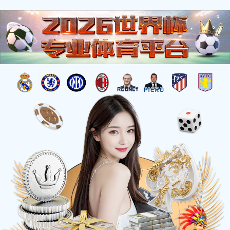
首页
关于XINGKONG.COM
公司简介
企业文化
荣誉证书
产品中心
轿车整车装配线
汽车发动机装配线
变速箱装配线
内燃
机装配线
转向器和减震器关键部件装配线
检测设备
机
加设备
其他设备
企业视频
服务保障
经营理念
产品优势
精致精工
企业招聘
联系XINGKONG.COM
ENGLISH

首页
关于XINGKONG.COM

公司简介
企业文化
荣誉证书