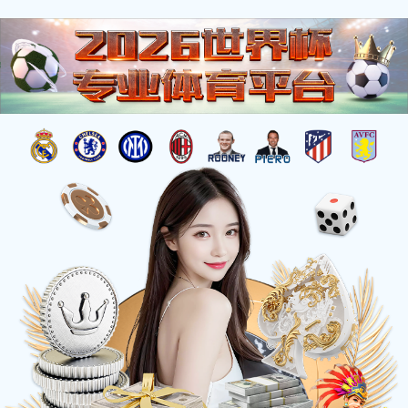
首页
关于XINGKONG.COM
公司简介
企业文化
荣誉证书
产品中心
轿车整车装配线
汽车发动机装配线
变速箱装配线
内燃
机装配线
转向器和减震器关键部件装配线
检测设备
机
加设备
其他设备
企业视频
服务保障
经营理念
产品优势
精致精工
企业招聘
联系XINGKONG.COM
ENGLISH

首页
关于XINGKONG.COM

公司简介
企业文化
荣誉证书